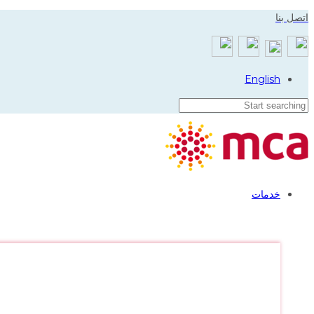
Skip
Skip
اتصل بنا
to
links
primary
navigation
English
Skip
to
content
خدمات