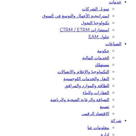
خدمات
تمويل الشركات
استراتيجية الأعمال والتوسع في السوق
تكنولوجيا التحول
استشارات CTRM / ETRM
حلول EAM
الصناعات
حكومة
الخدمات المالية
مستهلك
التكنولوجيا والإعلام والاتصالات
النقل والخدمات اللوجستية
الطاقة والموارد والمرافق
العقارات والبناء
الضيافة والرعاية الصحية والرياضة
تصنيع
الاقتصاد الرقمي
شركة
معلومات عنا
إدارة