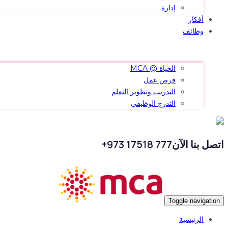
إدارة
أفكار
وظائف
الحياة @ MCA
فرص عمل
التدريب وتطوير التعلم
التدرج الوظيفي
اتصل بنا الآن
777 17518 973+
Toggle navigation
الرئيسية