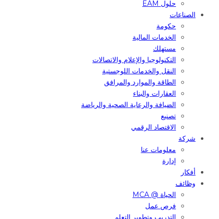
حلول EAM
الصناعات
حكومة
الخدمات المالية
مستهلك
التكنولوجيا والإعلام والاتصالات
النقل والخدمات اللوجستية
الطاقة والموارد والمرافق
العقارات والبناء
الضيافة والرعاية الصحية والرياضة
تصنيع
الاقتصاد الرقمي
شركة
معلومات عنا
إدارة
أفكار
وظائف
الحياة @ MCA
فرص عمل
التدريب وتطوير التعلم