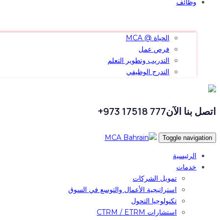
وظائف
الحياة @ MCA
فرص عمل
التدريب وتطوير التعلم
التدرج الوظيفي
اتصل بنا الآن
777 17518 973+
Toggle navigation
الرئيسية
خدمات
تمويل الشركات
استراتيجية الأعمال والتوسع في السوق
تكنولوجيا التحول
استشارات CTRM / ETRM